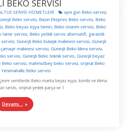
İ BEKO SERVİSİ
ALTUS SERVİS HİZMETLERİ
aynı gün Beko servisi
,
üneşli Beko servisi
Basın Ekspres Beko servisi
Beko
,
,
si
Beko beyaz eşya tamiri
Beko onarım servisi
Beko
,
,
,
 tamir servisi
Beko yetkili servis alternatifi
garantili
,
,
servisi
Güneşli Beko bulaşık makinesi servisi
Güneşli
,
,
çamaşır makinesi servisi
Güneşli Beko klima servisi
,
,
eko servisi
Güneşli Beko teknik servis
Güneşli beyaz
,
,
ı Beko servisi
mahmutbey beko servisi
orijinal Beko
,
,
Yenimahalle Beko servisi
,
ve çevre semtlerde Beko marka beyaz eşya, kombi ve klima
gün servis, orijinal yedek parça ve 1
Devamı…