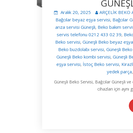
GÜNEŞL
Aralık 20, 2025
ARÇELİK BEKO 
Bağcılar beyaz eşya servisi
Bağcılar G
,
arıza servisi Güneşli
Beko bakım servi
,
servis telefonu 0212 433 02 39
Beko
,
Beko servisi
Güneşli Beko beyaz eşya 
,
Beko buzdolabı servisi
Güneşli Beko 
,
Güneşli Beko kombi servisi
Güneşli B
,
eşya servisi
İstoç Beko servisi
Kirazl
,
,
yedek parça
Güneşli Beko Servisi, Bağcılar Güneşli 
cihazları için aynı 