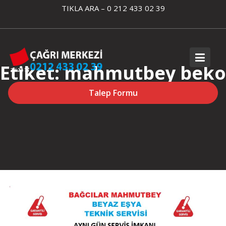
Skip
TIKLA ARA – 0 212 433 02 39
to
content
Etiket:
mahmutbey beko
fırın servisi
Talep Formu