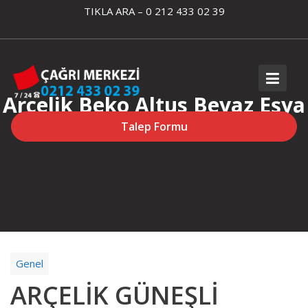
Skip
TIKLA ARA – 0 212 433 02 39
to
content
Arçelik Beko Altus Beyaz Eşya
Servisi
Talep Formu
Genel
ARÇELİK GÜNEŞLİ