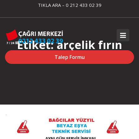
Skip
TIKLA ARA – 0 212 433 02 39
to
content
Etiket:
arçelik fırın
ankastre servisi
Talep Formu