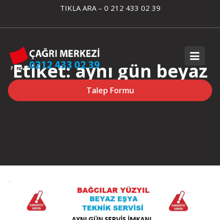
Skip
TIKLA ARA – 0 212 433 02 39
to
content
Etiket:
aynı gün beyaz
eşya servisi bağcılar
Talep Formu