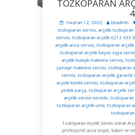
TOZKOPARAN ARÇE
4
Haziran 12, 2022
bbadmin
tozkoparan servisi
arçelik tozkopran
,
servisi
tozkoparan arçelik 0212 433 
,
arçelik arıza servisi
tozkoparan arçelik
,
tozkoparan arçelik beyaz eşya servis
arçelik bulaşık makinesi servisi
tozk
,
çamaşır makinesi servisi
tozkoparan a
,
servisi
tozkoparan arçelik garantili 
,
arçelik kombi servisi
tozkoparan arçel
,
yedek parça
tozkoparan arçelik ser
,
arçelik servisi nerede
tozkoparan a
,
tozkoparan arçelik usta
tozkoparan a
,
tozkoparan 
Tozkoparan Arçelik Servisi olarak Arçe
profesyonel arıza tespiti, bakım ve o