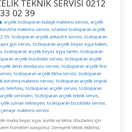
LİK TEKNİK SERVİSİ 0212
33 02 39
arçelik tozkoparan bulaşık makinesi servisi
arçelik
,
 kurutma makinesi servisi
istanbul tozkoparan arçelik
,
02 39
tozkoparan arçelik ankastre servisi
tozkoparan
,
,
 aynı gün servis
tozkoparan arçelik beyaz eşya bakım
,
,
i
tozkoparan arçelik beyaz eşya tamiri
tozkoparan
,
,
oparan arçelik buzdolabı servisi
tozkoparan arçelik
,
rçelik derin dondurucu servisi
tozkoparan arçelik fırın
,
servis
tozkoparan arçelik klima servisi
tozkoparan
,
,
ik kurutma makinesi servisi
tozkoparan arçelik orijinal
,
vis telefonu
tozkoparan arçelik servisi
tozkoparan
,
,
rçelik servisleri
tozkoparan arçelik teknik servis
,
,
rçelik uzman teknisyen
tozkoparan buzdolabı servisi
,
,
çamaşır makinesi servisi
lik marka beyaz eşya, kombi ve klima cihazlarınız için
narım hizmetleri sunuyoruz. Deneyimli teknik ekibimiz,