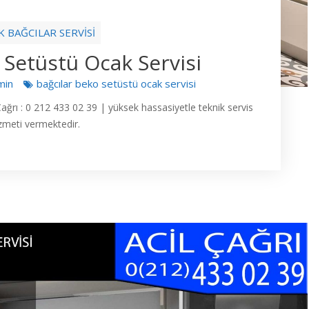
K BAĞCILAR SERVİSİ
 Setüstü Ocak Servisi
min
bağcılar beko setüstü ocak servisi
 Çağrı : 0 212 433 02 39 | yüksek hassasiyetle teknik servis
zmeti vermektedir.