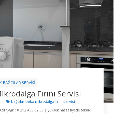
K BAĞCILAR SERVİSİ
ikrodalga Fırını Servisi
in
bağcılar beko mikrodalga fırını servisi
 Acil Çağrı : 0 212 433 02 39 | yüksek hassasiyetle teknik