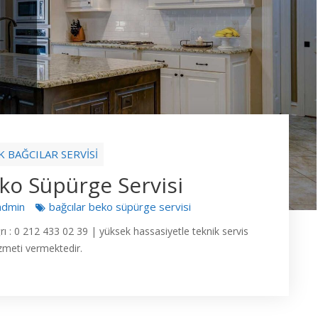
K BAĞCILAR SERVİSİ
ko Süpürge Servisi
admin
bağcılar beko süpürge servisi
ğrı : 0 212 433 02 39 | yüksek hassasiyetle teknik servis
zmeti vermektedir.