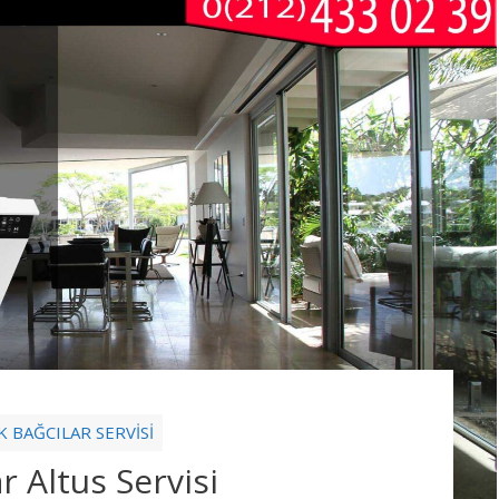
K BAĞCILAR SERVİSİ
ar Altus Servisi