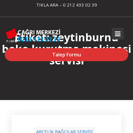
Skip
TIKLA ARA – 0 212 433 02 39
to
content
Etiket:
zeytinburnu
beko kurutma makinesi
Talep Formu
servisi
ARÇELİK BAĞCILAR SERVİSİ