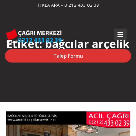
Skip
TIKLA ARA – 0 212 433 02 39
to
content
Etiket:
bağcılar arçelik
süpürge servisi
Talep Formu