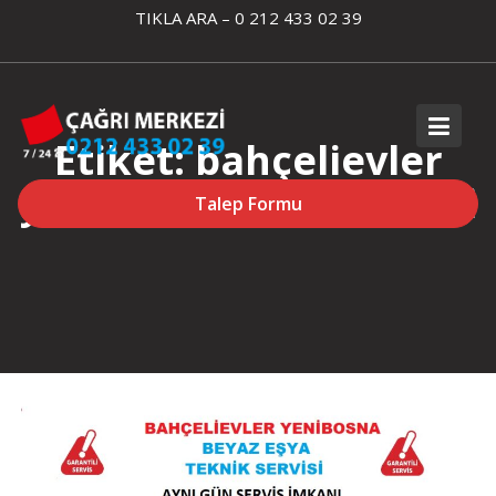
Skip
TIKLA ARA – 0 212 433 02 39
to
content
Etiket:
bahçelievler
yenibosna altus servisi
Talep Formu