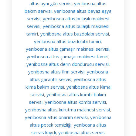
altus aynı gün servis
yenibosna altus
,
bakım servisi
yenibosna altus beyaz eşya
,
servisi
yenibosna altus bulaşık makinesi
,
servisi
yenibosna altus bulaşık makinesi
,
tamiri
yenibosna altus buzdolabı servisi
,
,
yenibosna altus buzdolabı tamiri
,
yenibosna altus çamaşır makinesi servisi
,
yenibosna altus çamaşır makinesi tamiri
,
yenibosna altus derin dondurucu servisi
,
yenibosna altus fırın servisi
yenibosna
,
altus garantili servis
yenibosna altus
,
klima bakım servisi
yenibosna altus klima
,
servisi
yenibosna altus kombi bakım
,
servisi
yenibosna altus kombi servisi
,
,
yenibosna altus kurutma makinesi servisi
,
yenibosna altus onarım servisi
yenibosna
,
altus petek temizliği
yenibosna altus
,
servis kaydı
yenibosna altus servis
,