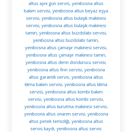
altus aynı gün servis
yenibosna altus
,
bakım servisi
yenibosna altus beyaz eşya
,
servisi
yenibosna altus bulaşık makinesi
,
servisi
yenibosna altus bulaşık makinesi
,
tamiri
yenibosna altus buzdolabı servisi
,
,
yenibosna altus buzdolabı tamiri
,
yenibosna altus çamaşır makinesi servisi
,
yenibosna altus çamaşır makinesi tamiri
,
yenibosna altus derin dondurucu servisi
,
yenibosna altus fırın servisi
yenibosna
,
altus garantili servis
yenibosna altus
,
klima bakım servisi
yenibosna altus klima
,
servisi
yenibosna altus kombi bakım
,
servisi
yenibosna altus kombi servisi
,
,
yenibosna altus kurutma makinesi servisi
,
yenibosna altus onarım servisi
yenibosna
,
altus petek temizliği
yenibosna altus
,
servis kaydı
yenibosna altus servis
,