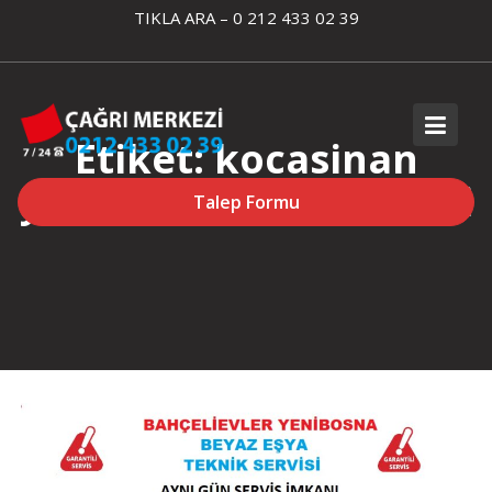
Skip
TIKLA ARA – 0 212 433 02 39
to
content
Etiket:
kocasinan
yenibosna altus servisi
Talep Formu