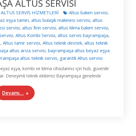
ŞA ALTUS SERVİSİ
 ALTUS SERVİS HİZMETLERİ
Altus bakım servisi
,
az eşya tamiri
altus bulaşık makinesi servisi
altus
,
,
si servisi
altus fırın servisi
altus klima bakım servisi
,
,
,
servisi
Altus Kombi Servisi
altus servis bayrampaşa
,
,
,
9
Altus tamir servisi
Altus teknik destek
altus teknik
,
,
,
şa altus arıza servisi
bayrampaşa altus beyaz eşya
,
rampaşa altus teknik servis
garantili Altus servisi
,
az eşya, kombi ve klima cihazlarınız için hızlı, güvenilir
unar. Deneyimli teknik ekibimiz Bayrampaşa genelinde
Devamı…