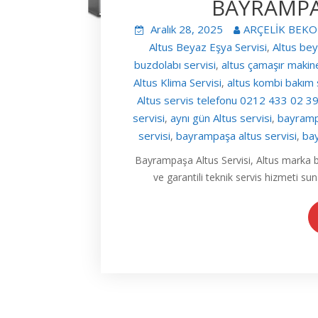
BAYRAMPA
Aralık 28, 2025
ARÇELİK BEKO
Altus Beyaz Eşya Servisi
Altus bey
,
buzdolabı servisi
altus çamaşır makine
,
Altus Klima Servisi
altus kombi bakım 
,
Altus servis telefonu 0212 433 02 3
servisi
aynı gün Altus servisi
bayrampa
,
,
servisi
bayrampaşa altus servisi
bay
,
,
Bayrampaşa Altus Servisi, Altus marka bey
ve garantili teknik servis hizmeti s