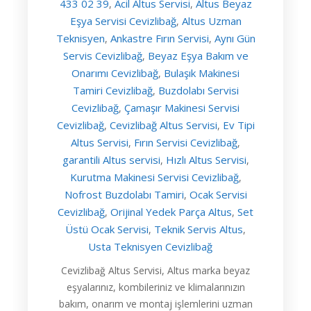
433 02 39
Acil Altus Servisi
Altus Beyaz
,
,
Eşya Servisi Cevizlibağ
Altus Uzman
,
Teknisyen
Ankastre Fırın Servisi
Aynı Gün
,
,
Servis Cevizlibağ
Beyaz Eşya Bakım ve
,
Onarımı Cevizlibağ
Bulaşık Makinesi
,
Tamiri Cevizlibağ
Buzdolabı Servisi
,
Cevizlibağ
Çamaşır Makinesi Servisi
,
Cevizlibağ
Cevizlibağ Altus Servisi
Ev Tipi
,
,
Altus Servisi
Fırın Servisi Cevizlibağ
,
,
garantili Altus servisi
Hızlı Altus Servisi
,
,
Kurutma Makinesi Servisi Cevizlibağ
,
Nofrost Buzdolabı Tamiri
Ocak Servisi
,
Cevizlibağ
Orijinal Yedek Parça Altus
Set
,
,
Üstü Ocak Servisi
Teknik Servis Altus
,
,
Usta Teknisyen Cevizlibağ
Cevizlibağ Altus Servisi, Altus marka beyaz
eşyalarınız, kombileriniz ve klimalarınızın
bakım, onarım ve montaj işlemlerini uzman