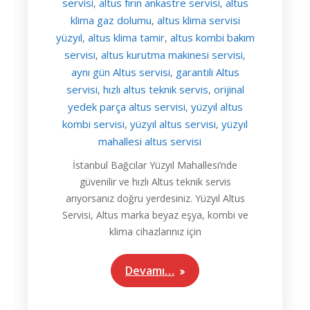
servisi
altus fırın ankastre servisi
altus
,
,
klima gaz dolumu
altus klima servisi
,
yüzyıl
altus klima tamir
altus kombi bakım
,
,
servisi
altus kurutma makinesi servisi
,
,
aynı gün Altus servisi
garantili Altus
,
servisi
hızlı altus teknik servis
orijinal
,
,
yedek parça altus servisi
yüzyıl altus
,
kombi servisi
yüzyıl altus servisi
yüzyıl
,
,
mahallesi altus servisi
İstanbul Bağcılar Yüzyıl Mahallesi’nde
güvenilir ve hızlı Altus teknik servis
arıyorsanız doğru yerdesiniz. Yüzyıl Altus
Servisi, Altus marka beyaz eşya, kombi ve
klima cihazlarınız için
Devamı…