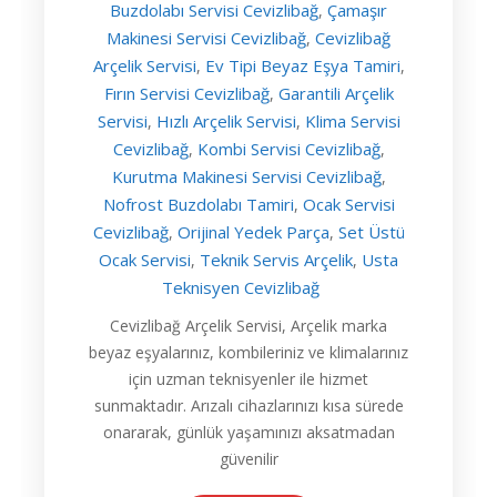
Buzdolabı Servisi Cevizlibağ
Çamaşır
,
Makinesi Servisi Cevizlibağ
Cevizlibağ
,
Arçelik Servisi
Ev Tipi Beyaz Eşya Tamiri
,
,
Fırın Servisi Cevizlibağ
Garantili Arçelik
,
Servisi
Hızlı Arçelik Servisi
Klima Servisi
,
,
Cevizlibağ
Kombi Servisi Cevizlibağ
,
,
Kurutma Makinesi Servisi Cevizlibağ
,
Nofrost Buzdolabı Tamiri
Ocak Servisi
,
Cevizlibağ
Orijinal Yedek Parça
Set Üstü
,
,
Ocak Servisi
Teknik Servis Arçelik
Usta
,
,
Teknisyen Cevizlibağ
Cevizlibağ Arçelik Servisi, Arçelik marka
beyaz eşyalarınız, kombileriniz ve klimalarınız
için uzman teknisyenler ile hizmet
sunmaktadır. Arızalı cihazlarınızı kısa sürede
onararak, günlük yaşamınızı aksatmadan
güvenilir