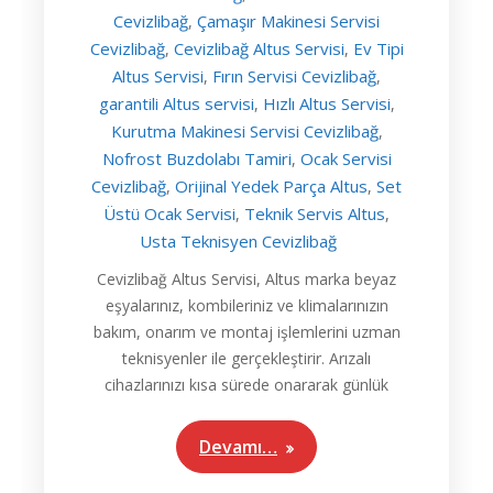
Cevizlibağ
Çamaşır Makinesi Servisi
,
Cevizlibağ
Cevizlibağ Altus Servisi
Ev Tipi
,
,
Altus Servisi
Fırın Servisi Cevizlibağ
,
,
garantili Altus servisi
Hızlı Altus Servisi
,
,
Kurutma Makinesi Servisi Cevizlibağ
,
Nofrost Buzdolabı Tamiri
Ocak Servisi
,
Cevizlibağ
Orijinal Yedek Parça Altus
Set
,
,
Üstü Ocak Servisi
Teknik Servis Altus
,
,
Usta Teknisyen Cevizlibağ
Cevizlibağ Altus Servisi, Altus marka beyaz
eşyalarınız, kombileriniz ve klimalarınızın
bakım, onarım ve montaj işlemlerini uzman
teknisyenler ile gerçekleştirir. Arızalı
cihazlarınızı kısa sürede onararak günlük
Devamı…