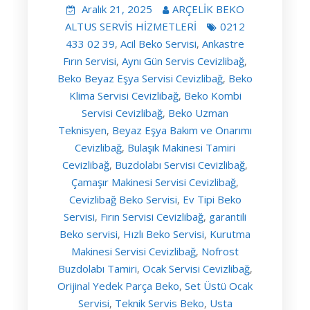
Aralık 21, 2025
ARÇELİK BEKO
ALTUS SERVİS HİZMETLERİ
0212
433 02 39
Acil Beko Servisi
Ankastre
,
,
Fırın Servisi
Aynı Gün Servis Cevizlibağ
,
,
Beko Beyaz Eşya Servisi Cevizlibağ
Beko
,
Klima Servisi Cevizlibağ
Beko Kombi
,
Servisi Cevizlibağ
Beko Uzman
,
Teknisyen
Beyaz Eşya Bakım ve Onarımı
,
Cevizlibağ
Bulaşık Makinesi Tamiri
,
Cevizlibağ
Buzdolabı Servisi Cevizlibağ
,
,
Çamaşır Makinesi Servisi Cevizlibağ
,
Cevizlibağ Beko Servisi
Ev Tipi Beko
,
Servisi
Fırın Servisi Cevizlibağ
garantili
,
,
Beko servisi
Hızlı Beko Servisi
Kurutma
,
,
Makinesi Servisi Cevizlibağ
Nofrost
,
Buzdolabı Tamiri
Ocak Servisi Cevizlibağ
,
,
Orijinal Yedek Parça Beko
Set Üstü Ocak
,
Servisi
Teknik Servis Beko
Usta
,
,