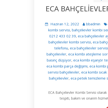
ECA BAHÇELİEVLER
Haziran 12, 2022
bbadmin
kombi servisi
bahçelievler kombi ser
,
0212 433 02 39
eca bahçelievler a
,
bahçelievler kombi servisi
eca bahçe
,
telefonu
eca bahçelievler servis
,
bahçelievler
eca kombi ateşleme so
,
basınç düşüyor
eca kombi eşanjör tem
,
eca kombi parça değişimi
eca kombi 
,
servisi bahçelievler
eca kombi sıcak
,
bahçelievler
eca petek temizleme se
,
ECA Bahçelievler Kombi Servisi olarak
tespiti, bakım ve onarım hizmet