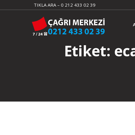
Skip
TIKLA ARA – 0 212 433 02 39
to
content
Etiket:
ec