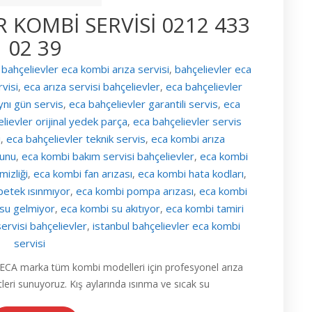
 KOMBİ SERVİSİ 0212 433
02 39
bahçelievler eca kombi arıza servisi
bahçelievler eca
,
visi
eca arıza servisi bahçelievler
eca bahçelievler
,
,
ynı gün servis
eca bahçelievler garantili servis
eca
,
,
lievler orijinal yedek parça
eca bahçelievler servis
,
i
eca bahçelievler teknik servis
eca kombi arıza
,
,
runu
eca kombi bakım servisi bahçelievler
eca kombi
,
,
izliği
eca kombi fan arızası
eca kombi hata kodları
,
,
,
petek ısınmıyor
eca kombi pompa arızası
eca kombi
,
,
 su gelmiyor
eca kombi su akıtıyor
eca kombi tamiri
,
,
rvisi bahçelievler
istanbul bahçelievler eca kombi
,
servisi
 ECA marka tüm kombi modelleri için profesyonel arıza
leri sunuyoruz. Kış aylarında ısınma ve sıcak su