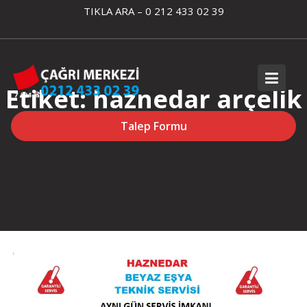
Skip
TIKLA ARA – 0 212 433 02 39
to
content
Etiket:
haznedar arçelik
beyaz eşya bakım
Talep Formu