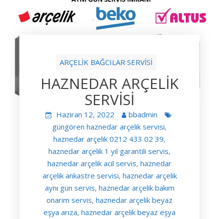
ARÇELİK BAĞCILAR SERVİSİ
HAZNEDAR ARÇELİK
SERVİSİ
Haziran 12, 2022
bbadmin
güngören haznedar arçelik servisi
,
haznedar arçelik 0212 433 02 39
,
haznedar arçelik 1 yıl garantili servis
,
haznedar arçelik acil servis
haznedar
,
arçelik ankastre servisi
haznedar arçelik
,
aynı gün servis
haznedar arçelik bakım
,
onarım servis
haznedar arçelik beyaz
,
eşya arıza
haznedar arçelik beyaz eşya
,