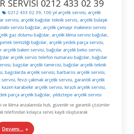
 SERVİSİ 0212 433 02 39
0212 433 02 39
100 yıl arçelik servisi
arçelik
,
,
lar servisi
arçelik bağcılar teknik servis
arçelik bulaşık
,
,
olabı servisi bağcılar
arçelik çamaşır makinesi servisi
,
çelik gaz dolumu bağcılar
arçelik klima servisi bağcılar
,
,
 petek temizliği bağcılar
arçelik yedek parça servisi
,
,
r arçelik bakım servisi
bağcılar arçelik beko servis
,
,
cılar arçelik servis telefon numarası bağcılar
bağcılar
,
ervisi
bagcılar arçelik tamircisi
bağcılar arçelik teknik
,
,
si
bagcılarda arçelik servisi
barbaros arçelik servisi
,
,
,
 servisi
fevzi çakmak arçelik servisi
garantili arçelik
,
,
kazım karabekir arçelik servisi
kirazlı arçelik servisi
,
,
,
edek parça arçelik bağcılar
yıldıztepe arçelik servisi
,
 ve klima arızalarında hızlı, güvenilir ve garantili çözümler
ı telefondan kolayca servis kaydı oluşturarak
Devamı…