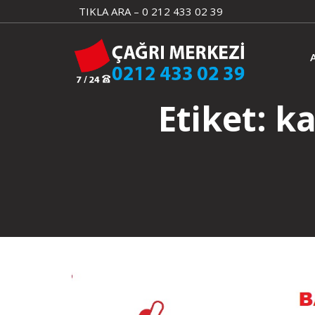
Skip
TIKLA ARA – 0 212 433 02 39
to
content
Etiket:
ka