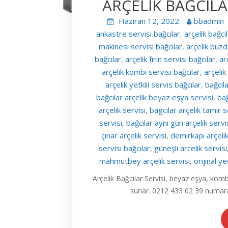
ARÇELİK BAĞCILAR
Haziran 12, 2022
bbadmin
ankastre servisi bağcılar
arçelik bağcı
,
makinesi servisi bağcılar
arçelik buzd
,
bağcılar
arçelik fırın servisi bağcılar
ar
,
,
arçelik kombi servisi bağcılar
arçelik
,
arçelik yetkili servis bağcılar
bağcıla
,
bağcılar arçelik beyaz eşya servisi
bağ
,
arçelik servisi
bagcılar arçelik tamir s
,
servisi
bağcılar aynı gün arçelik servi
,
çınar arçelik servisi
demirkapı arçelik
,
servisi bağcılar
güneşli arcelik servisi
,
mahmutbey arçelik servisi
orijinal y
,
Arçelik Bağcılar Servisi, beyaz eşya, kombi
sunar. 0212 433 02 39 numaral