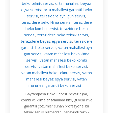
beko teknik servis
orta mahallesi beyaz
,
eşya servisi
orta mahallesi garantili beko
,
servisi
terazidere aynı gün servis
,
,
terazidere beko klima servisi
terazidere
,
beko kombi servisi
terazidere beko
,
servisi
terazidere beko teknik servis
,
,
terazidere beyaz eşya servisi
terazidere
,
garantili beko servisi
vatan mahallesi aynı
,
gün servis
vatan mahallesi beko klima
,
servisi
vatan mahallesi beko kombi
,
servisi
vatan mahallesi beko servisi
,
,
vatan mahallesi beko teknik servis
vatan
,
mahallesi beyaz eşya servisi
vatan
,
mahallesi garantili beko servisi
Bayrampaşa Beko Servisi, beyaz eşya,
kombi ve klima arızalarında hızlı, güvenilir ve
garantili çözümler sunan profesyonel bir
teknik servis hizmetidir. Deneyimli teknik