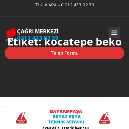
Skip
TIKLA ARA – 0 212 433 02 39
to
content
Etiket:
kocatepe beko
kombi servisi
Talep Formu