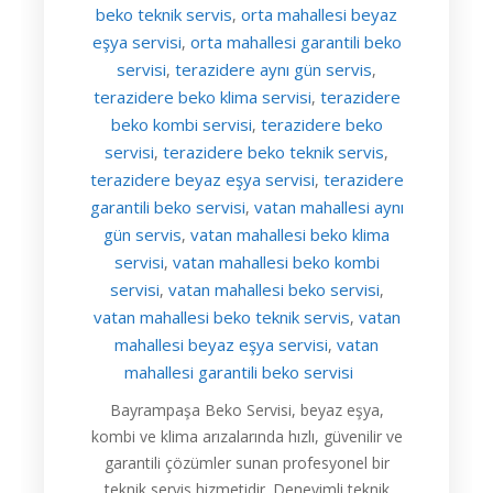
beko teknik servis
orta mahallesi beyaz
,
eşya servisi
orta mahallesi garantili beko
,
servisi
terazidere aynı gün servis
,
,
terazidere beko klima servisi
terazidere
,
beko kombi servisi
terazidere beko
,
servisi
terazidere beko teknik servis
,
,
terazidere beyaz eşya servisi
terazidere
,
garantili beko servisi
vatan mahallesi aynı
,
gün servis
vatan mahallesi beko klima
,
servisi
vatan mahallesi beko kombi
,
servisi
vatan mahallesi beko servisi
,
,
vatan mahallesi beko teknik servis
vatan
,
mahallesi beyaz eşya servisi
vatan
,
mahallesi garantili beko servisi
Bayrampaşa Beko Servisi, beyaz eşya,
kombi ve klima arızalarında hızlı, güvenilir ve
garantili çözümler sunan profesyonel bir
teknik servis hizmetidir. Deneyimli teknik