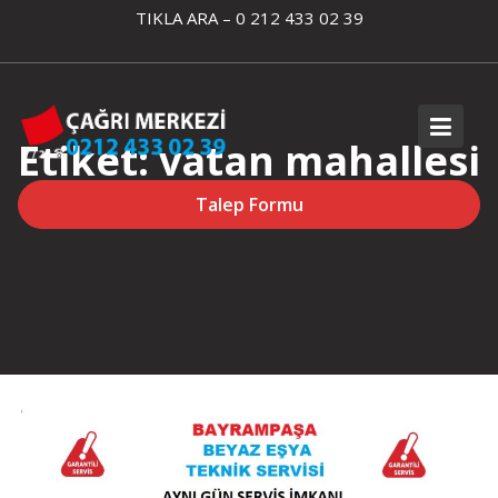
Skip
TIKLA ARA – 0 212 433 02 39
to
content
Etiket:
vatan mahallesi
beko kombi servisi
Talep Formu