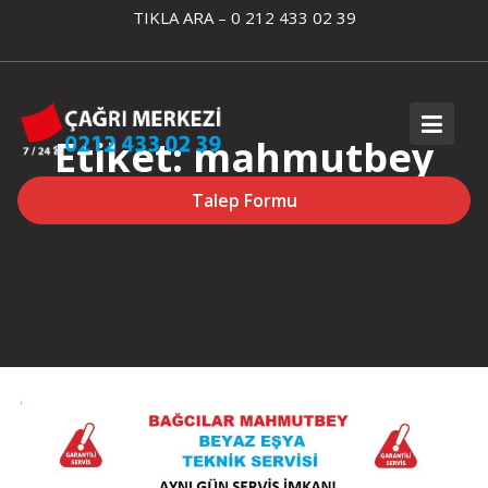
Skip
TIKLA ARA – 0 212 433 02 39
to
content
Etiket:
mahmutbey
arçelik
Talep Formu