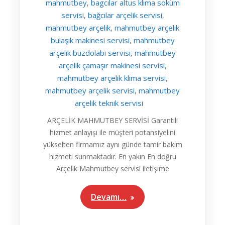
mahmutbey
bagcılar altus klima söküm
,
servisi
bağcılar arçelik servisi
,
,
mahmutbey arçelik
mahmutbey arçelik
,
bulaşık makinesi servisi
mahmutbey
,
arçelik buzdolabı servisi
mahmutbey
,
arçelik çamaşır makinesi servisi
,
mahmutbey arçelik klima servisi
,
mahmutbey arçelik servisi
mahmutbey
,
arçelik teknik servisi
ARÇELİK MAHMUTBEY SERVİSİ Garantili
hizmet anlayışı ile müşteri potansiyelini
yükselten firmamız aynı günde tamir bakım
hizmeti sunmaktadır. En yakın En doğru
Arçelik Mahmutbey servisi iletişime
Devamı…