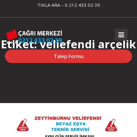
Skip
TIKLA ARA – 0 212 433 02 39
to
content
Etiket:
veliefendi arçelik
beyaz eşya bakım
Talep Formu