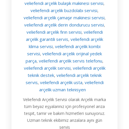
veliefendi arçelik bulaşık makinesi servisi
,
veliefendi arçelik buzdolabı servisi
,
veliefendi arçelik çamaşır makinesi servisi
,
veliefendi arçelik derin dondurucu servisi
,
veliefendi arçelik fırın servisi
veliefendi
,
arçelik garantili servis
veliefendi arçelik
,
klima servisi
veliefendi arçelik kombi
,
servisi
veliefendi arçelik orijinal yedek
,
parça
veliefendi arçelik servis telefonu
,
,
veliefendi arçelik servisi
veliefendi arçelik
,
teknik destek
veliefendi arçelik teknik
,
servis
veliefendi arçelik usta
veliefendi
,
,
arçelik uzman teknisyen
Veliefendi Arçelik Servisi olarak Arçelik marka
tüm beyaz eşyalarınız için profesyonel arıza
tespit, tamir ve bakım hizmetleri sunuyoruz.
Uzman teknik ekibimiz arızalara aynı gün
servis