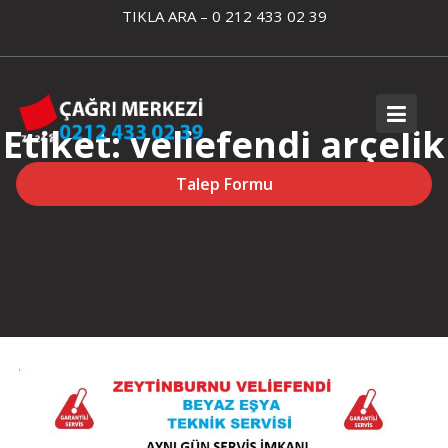
Skip
TIKLA ARA – 0 212 433 02 39
to
content
Etiket:
veliefendi arçelik
fırın servisi
Talep Formu