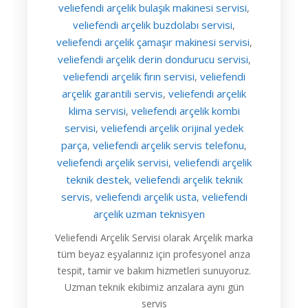
veliefendi arçelik bulaşık makinesi servisi
,
veliefendi arçelik buzdolabı servisi
,
veliefendi arçelik çamaşır makinesi servisi
,
veliefendi arçelik derin dondurucu servisi
,
veliefendi arçelik fırın servisi
veliefendi
,
arçelik garantili servis
veliefendi arçelik
,
klima servisi
veliefendi arçelik kombi
,
servisi
veliefendi arçelik orijinal yedek
,
parça
veliefendi arçelik servis telefonu
,
,
veliefendi arçelik servisi
veliefendi arçelik
,
teknik destek
veliefendi arçelik teknik
,
servis
veliefendi arçelik usta
veliefendi
,
,
arçelik uzman teknisyen
Veliefendi Arçelik Servisi olarak Arçelik marka
tüm beyaz eşyalarınız için profesyonel arıza
tespit, tamir ve bakım hizmetleri sunuyoruz.
Uzman teknik ekibimiz arızalara aynı gün
servis