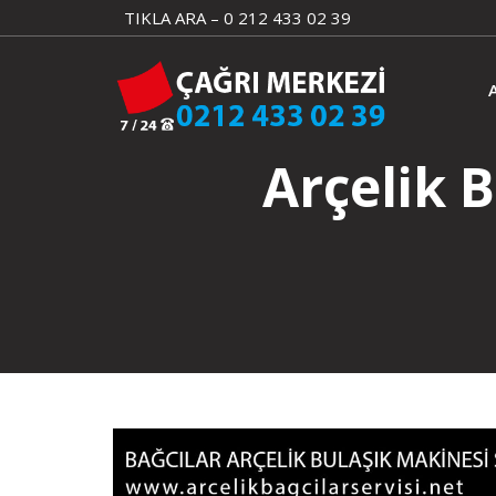
Skip
TIKLA ARA – 0 212 433 02 39
to
content
Arçelik 