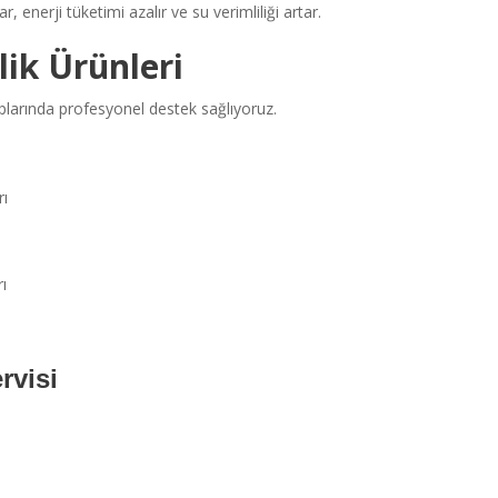
enerji tüketimi azalır ve su verimliliği artar.
ik Ürünleri
plarında profesyonel destek sağlıyoruz.
ı
ı
rvisi