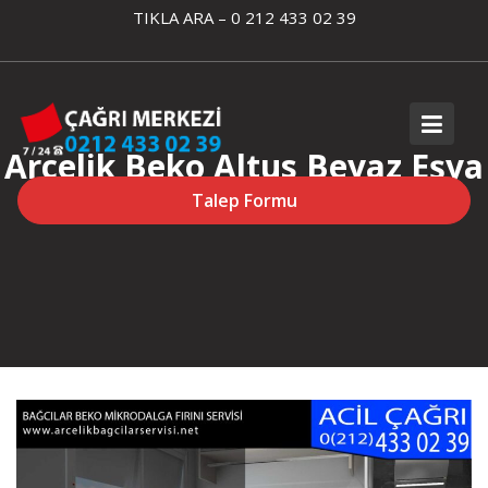
Skip
TIKLA ARA – 0 212 433 02 39
to
content
Arçelik Beko Altus Beyaz Eşya
Servisi
Talep Formu