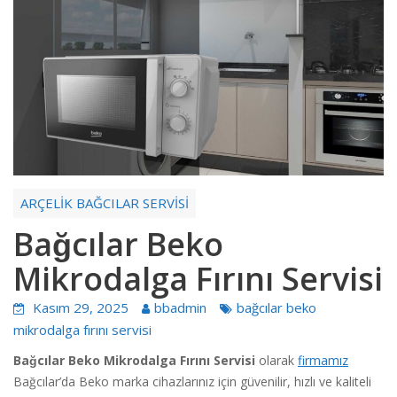
ARÇELİK BAĞCILAR SERVİSİ
Bağcılar Beko
Mikrodalga Fırını Servisi
Kasım 29, 2025
bbadmin
bağcılar beko
mikrodalga fırını servisi
Bağcılar Beko Mikrodalga Fırını Servisi
olarak
firmamız
Bağcılar’da Beko marka cihazlarınız için güvenilir, hızlı ve kaliteli