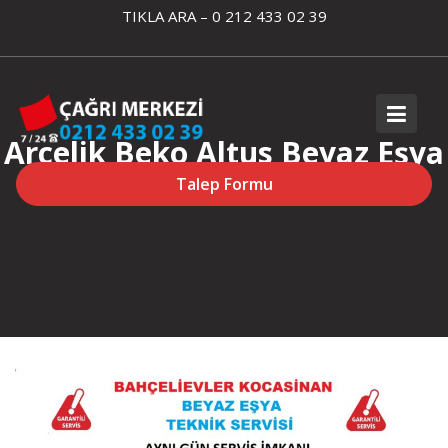
Skip
TIKLA ARA – 0 212 433 02 39
to
content
Arçelik Beko Altus Beyaz Eşya
Servisi
Talep Formu