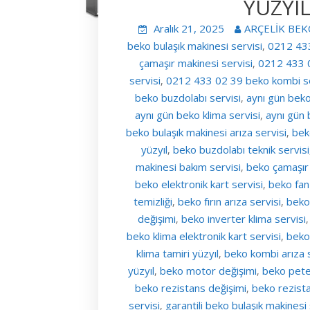
YÜZYIL
Aralık 21, 2025
ARÇELİK BEK
beko bulaşık makinesi servisi
0212 433
,
çamaşır makinesi servisi
0212 433 0
,
servisi
0212 433 02 39 beko kombi se
,
beko buzdolabı servisi
aynı gün beko
,
aynı gün beko klima servisi
aynı gün 
,
beko bulaşık makinesi arıza servisi
bek
,
yüzyıl
beko buzdolabı teknik servisi
,
makinesi bakım servisi
beko çamaşır 
,
beko elektronik kart servisi
beko fan
,
temizliği
beko fırın arıza servisi
beko 
,
,
değişimi
beko inverter klima servisi
,
beko klima elektronik kart servisi
beko
,
klima tamiri yüzyıl
beko kombi arıza s
,
yüzyıl
beko motor değişimi
beko pete
,
,
beko rezistans değişimi
beko rezist
,
servisi
garantili beko bulaşık makinesi 
,