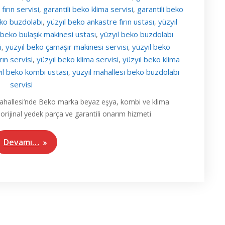
fırın servisi
garantili beko klima servisi
garantili beko
,
,
eko buzdolabı
yüzyıl beko ankastre fırın ustası
yüzyıl
,
,
 beko bulaşık makinesi ustası
yüzyıl beko buzdolabı
,
i
yüzyıl beko çamaşır makinesi servisi
yüzyıl beko
,
,
rın servisi
yüzyıl beko klima servisi
yüzyıl beko klima
,
,
ıl beko kombi ustası
yüzyıl mahallesi beko buzdolabı
,
servisi
 Mahallesi’nde Beko marka beyaz eşya, kombi ve klima
, orijinal yedek parça ve garantili onarım hizmeti
Devamı…