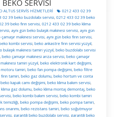
 BEKO SERVİSİ
O ALTUS SERVİS HİZMETLERİ
0212 433 02 39
 02 39 beko buzdolabı servisi
0212 433 02 39 beko
,
2 39 beko fırın servisi
0212 433 02 39 beko klima
,
rvisi
aynı gün beko bulaşık makinesi servisi
aynı gün
,
,
 çamaşır makinesi servisi
aynı gün beko fırın servisi
,
,
beko kombi servisi
beko ankastre fırın servisi yüzyıl
,
,
o bulaşık makinesi tamiri yüzyıl
beko buzdolabı servisi
,
beko çamaşır makinesi arıza servisi
beko çamaşır
,
,
makinesi tamiri yüzyıl
beko elektronik kart değişimi
,
,
 motoru tamiri
beko fan pompa değişimi
beko filtre
,
,
fırın tamiri
beko gaz dolumu
beko hortum ve conta
,
,
beko kapak camı değişimi
beko klima bakım servisi
,
,
,
 klima gaz dolumu
beko klima montaj demontaj
beko
,
,
ervisi
beko kombi bakım servisi
beko kombi tamiri
,
,
k temizliği
beko pompa değişimi
beko pompa tamiri
,
,
,
ans onarımı
beko rezistans tamiri
beko soğutmuyor
,
,
servisi
garantili beko buzdolabı servisi
garantili beko
,
,