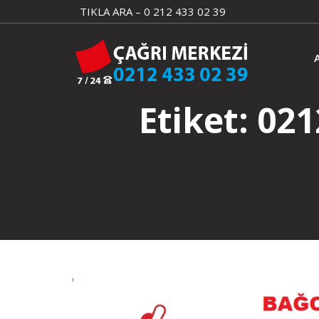
Skip
TIKLA ARA – 0 212 433 02 39
to
content
Etiket:
021