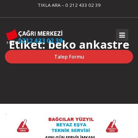
Skip
TIKLA ARA – 0 212 433 02 39
to
content
Etiket:
beko ankastre
fırın servisi yüzyıl
Talep Formu