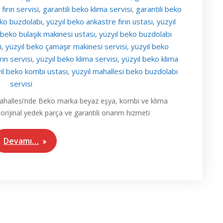
fırın servisi
garantili beko klima servisi
garantili beko
,
,
eko buzdolabı
yüzyıl beko ankastre fırın ustası
yüzyıl
,
,
 beko bulaşık makinesi ustası
yüzyıl beko buzdolabı
,
i
yüzyıl beko çamaşır makinesi servisi
yüzyıl beko
,
,
rın servisi
yüzyıl beko klima servisi
yüzyıl beko klima
,
,
ıl beko kombi ustası
yüzyıl mahallesi beko buzdolabı
,
servisi
 Mahallesi’nde Beko marka beyaz eşya, kombi ve klima
, orijinal yedek parça ve garantili onarım hizmeti
Devamı…