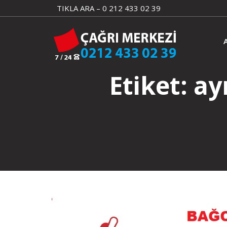
Skip
TIKLA ARA – 0 212 433 02 39
to
content
Etiket:
ay