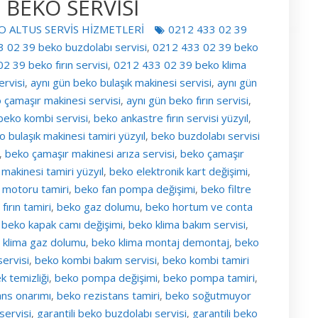
 BEKO SERVİSİ
O ALTUS SERVİS HİZMETLERİ
0212 433 02 39
 02 39 beko buzdolabı servisi
0212 433 02 39 beko
,
2 39 beko fırın servisi
0212 433 02 39 beko klima
,
rvisi
aynı gün beko bulaşık makinesi servisi
aynı gün
,
,
 çamaşır makinesi servisi
aynı gün beko fırın servisi
,
,
beko kombi servisi
beko ankastre fırın servisi yüzyıl
,
,
o bulaşık makinesi tamiri yüzyıl
beko buzdolabı servisi
,
beko çamaşır makinesi arıza servisi
beko çamaşır
,
,
makinesi tamiri yüzyıl
beko elektronik kart değişimi
,
,
 motoru tamiri
beko fan pompa değişimi
beko filtre
,
,
fırın tamiri
beko gaz dolumu
beko hortum ve conta
,
,
beko kapak camı değişimi
beko klima bakım servisi
,
,
,
 klima gaz dolumu
beko klima montaj demontaj
beko
,
,
ervisi
beko kombi bakım servisi
beko kombi tamiri
,
,
k temizliği
beko pompa değişimi
beko pompa tamiri
,
,
,
ans onarımı
beko rezistans tamiri
beko soğutmuyor
,
,
servisi
garantili beko buzdolabı servisi
garantili beko
,
,