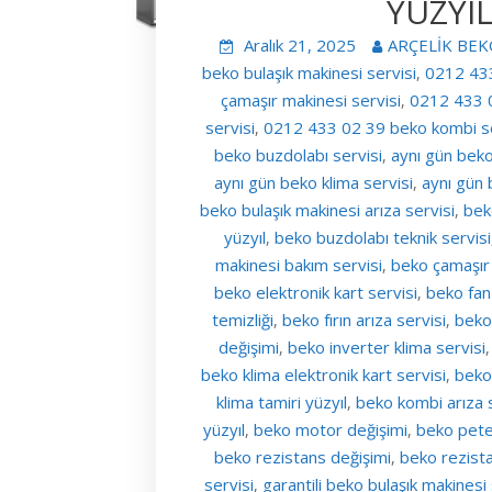
YÜZYIL
Aralık 21, 2025
ARÇELİK BEK
beko bulaşık makinesi servisi
0212 433
,
çamaşır makinesi servisi
0212 433 0
,
servisi
0212 433 02 39 beko kombi se
,
beko buzdolabı servisi
aynı gün beko
,
aynı gün beko klima servisi
aynı gün 
,
beko bulaşık makinesi arıza servisi
bek
,
yüzyıl
beko buzdolabı teknik servisi
,
makinesi bakım servisi
beko çamaşır 
,
beko elektronik kart servisi
beko fan
,
temizliği
beko fırın arıza servisi
beko 
,
,
değişimi
beko inverter klima servisi
,
beko klima elektronik kart servisi
beko
,
klima tamiri yüzyıl
beko kombi arıza s
,
yüzyıl
beko motor değişimi
beko pete
,
,
beko rezistans değişimi
beko rezist
,
servisi
garantili beko bulaşık makinesi 
,