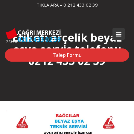
Skip
TIKLA ARA – 0 212 433 02 39
to
content
Etiket:
arçelik beyaz
eşya servis telefonu
Talep Formu
0212 433 02 39