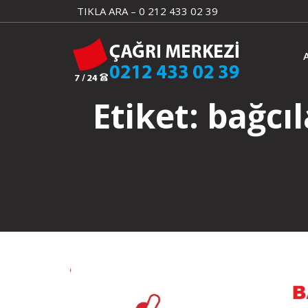
Skip
TIKLA ARA – 0 212 433 02 39
to
content
Etiket:
bağcıl