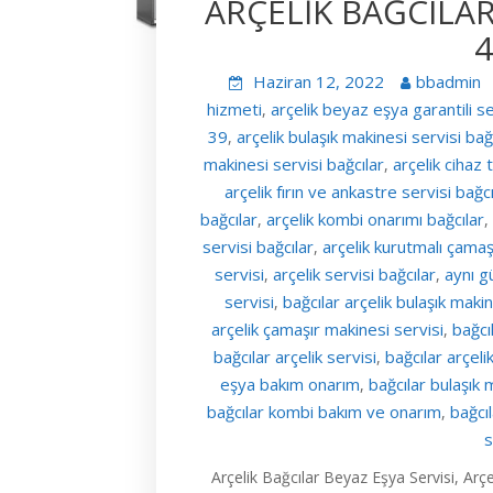
ARÇELİK BAĞCILAR
4
Haziran 12, 2022
bbadmin
hizmeti
arçelik beyaz eşya garantili s
,
39
arçelik bulaşık makinesi servisi bağ
,
makinesi servisi bağcılar
arçelik cihaz 
,
arçelik fırın ve ankastre servisi bağcı
bağcılar
arçelik kombi onarımı bağcılar
,
,
servisi bağcılar
arçelik kurutmalı çamaş
,
servisi
arçelik servisi bağcılar
aynı g
,
,
servisi
bağcılar arçelik bulaşık maki
,
arçelik çamaşır makinesi servisi
bağcıl
,
bağcılar arçelik servisi
bağcılar arçeli
,
eşya bakım onarım
bağcılar bulaşık 
,
bağcılar kombi bakım ve onarım
bağcı
,
s
Arçelik Bağcılar Beyaz Eşya Servisi, Arçe