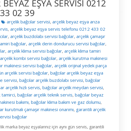
 BEYAZ EŞYA SERVİSİ 0212
33 02 39
arçelik bağcılar servisi
arçelik beyaz eşya arıza
,
ervis
arçelik beyaz eşya servis telefonu 0212 433 02
,
cılar
arçelik buzdolabı servisi bağcılar
arçelik çamaşır
,
,
tamiri bağcılar
arçelik derin dondurucu servisi bağcılar
,
,
lar
arçelik klima servisi bağcılar
arçelik klima tamiri
,
,
arçelik kombi servisi bağcılar
arçelik kurutma makinesi
,
ır makinesi servisi bağcılar
arçelik orijinal yedek parça
,
ün arçelik servisi bağcılar
bağcılar arçelik beyaz eşya
,
ne servisi
bağcılar arçelik buzdolabı servisi
bağcılar
,
,
ar arçelik hızlı servis
bağcılar arçelik meydan servisi
,
,
k tamirci
bağcılar arçelik teknik servis
bağcılar beyaz
,
,
makinesi bakımı
bağcılar klima bakım ve gaz dolumu
,
,
lar kurutmalı çamaşır makinesi onarımı
garantili arçelik
,
ervisi bağcılar
lik marka beyaz eşyalarınız için aynı gün servis, garantili