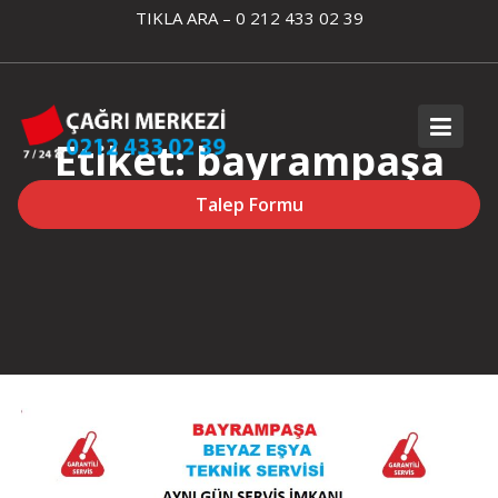
Skip
TIKLA ARA – 0 212 433 02 39
to
content
Etiket:
bayrampaşa
arçelik klima tamiri
Talep Formu