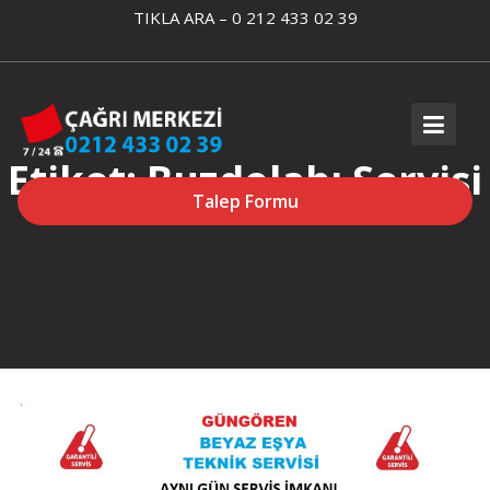
Skip
TIKLA ARA – 0 212 433 02 39
to
content
Etiket:
Buzdolabı Servisi
Talep Formu