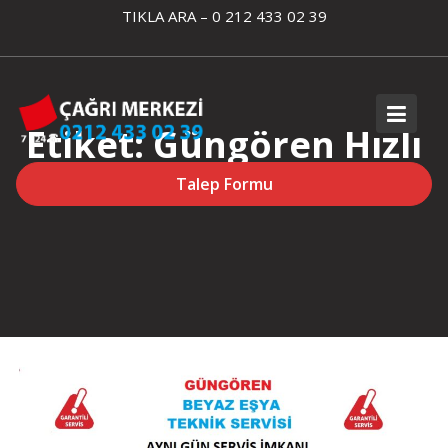
Skip
TIKLA ARA – 0 212 433 02 39
to
content
Etiket:
Güngören Hızlı
Arçelik Servisi
Talep Formu