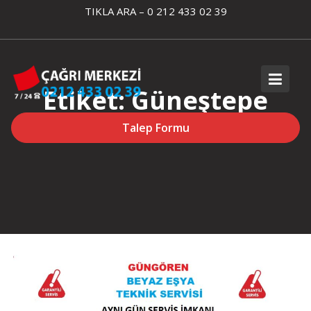
Skip
TIKLA ARA – 0 212 433 02 39
to
content
Etiket:
Güneştepe
Buzdolabı Servisi
Talep Formu