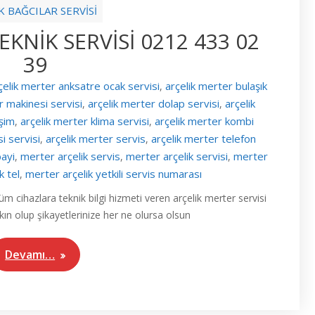
K BAĞCILAR SERVİSİ
KNİK SERVİSİ 0212 433 02
39
çelik merter anksatre ocak servisi
arçelik merter bulaşık
,
r makinesi servisi
arçelik merter dolap servisi
arçelik
,
,
işim
arçelik merter klima servisi
arçelik merter kombi
,
,
i servisi
arçelik merter servis
arçelik merter telefon
,
,
bayi
merter arçelik servis
merter arçelik servisi
merter
,
,
,
k tel
merter arçelik yetkili servis numarası
,
üm cihazlara teknik bilgi hizmeti veren arçelik merter servisi
akın olup şikayetlerinize her ne olursa olsun
Devamı…