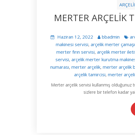
ARÇELİ
MERTER ARÇELİK TE
Haziran 12, 2022
bbadmin
ar
makinesi servisi
arçelik merter çamaşı
,
merter fırın servisi
arçelik merter ilet
,
servisi
arçelik merter kurutma makines
,
numarası
merter arçelik
merter arçelik 
,
,
arçelik tamircisi
merter arçeli
,
Merter arçelik servisi kullanmış olduğunuz t
sizlere bir telefon kadar y