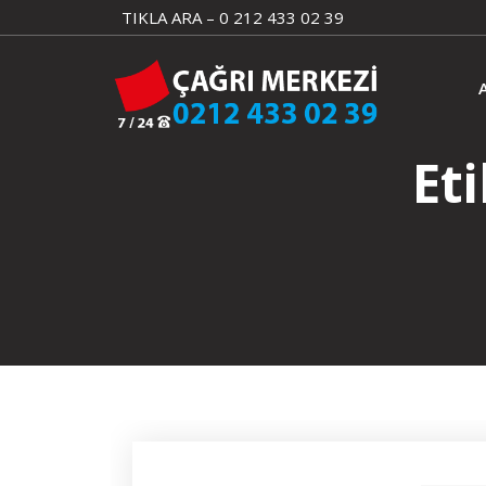
Skip
TIKLA ARA – 0 212 433 02 39
to
content
Et