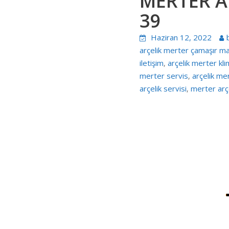
MERTER AR
39
Haziran 12, 2022
arçelik merter çamaşır ma
iletişim
arçelik merter kli
,
merter servis
arçelik me
,
arçelik servisi
merter arçe
,