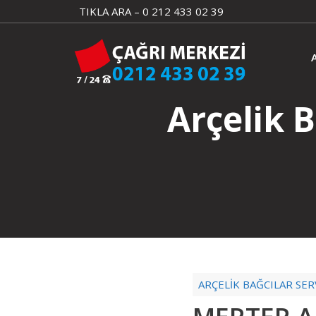
Skip
TIKLA ARA – 0 212 433 02 39
to
content
Arçelik 
ARÇELİK BAĞCILAR SERV