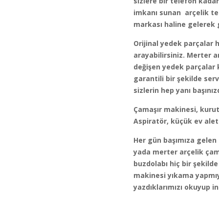
sizlere bir telefon kada
imkanı sunan arçelik tel
markası haline gelerek 
Orijinal yedek parçalar 
arayabilirsiniz. Merter a
değişen yedek parçalar k
garantili bir şekilde se
sizlerin hep yanı başınız
Çamaşır makinesi, kurutm
Aspiratör, küçük ev alet
Her gün başımıza gelen a
yada merter arçelik çama
buzdolabı hiç bir şekilde
makinesi yıkama yapmıyor
yazdıklarımızı okuyup in