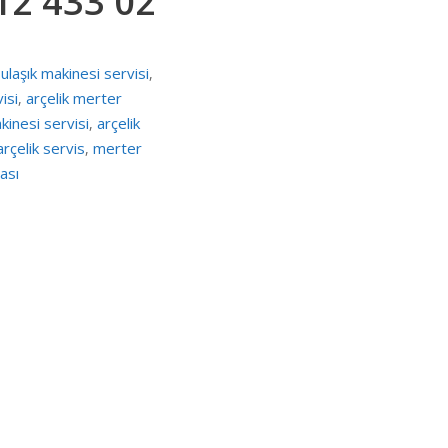
12 433 02
ulaşık makinesi servisi
,
isi
arçelik merter
,
inesi servisi
arçelik
,
rçelik servis
merter
,
ası