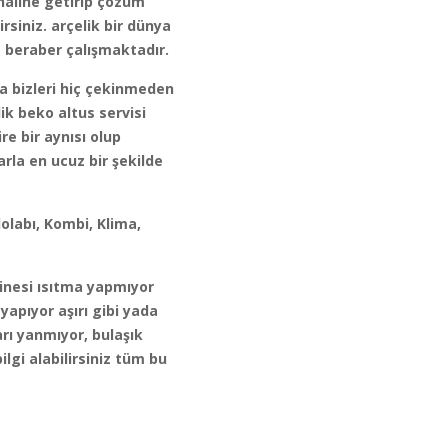
 haline getirip çözüm
siniz. arçelik bir dünya
e beraber çalışmaktadır.
sa bizleri hiç çekinmeden
lik beko altus servisi
re bir aynısı olup
arla en ucuz bir şekilde
olabı, Kombi, Klima,
kinesi ısıtma yapmıyor
yapıyor aşırı gibi yada
arı yanmıyor, bulaşık
lgi alabilirsiniz tüm bu