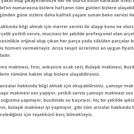
r yakın olup şikayetlerinize her ne olursa olsun harikalar ötesi
efon numarasına bizlere haftanın tüm günleri bizlere ulaşabilir
günden güne sizlere daha kaliteli yaşam sunan beko servisi il
hakkında bilgi almak için merter servisi ile ulaşıp konu ne olur
rçelik yetkili servis, mucizevi bir şekilde profesyonel olan arçe
esinlikle orijinal olup çıkan her parça yada sökülen parçalar bi
rvis hizmeti vermekteyiz. Arıza tespit ücretimiz en uygun fiyatl
dadır.
a makinesi, fırın, ankastre ocak seti, Bulaşık makinesi, Buzd
lerin tümüne hakim olup bizlere ulaşabilirsiniz.
rızalar hakkında bilgi almak için okuyabilirsiniz. çamaşır ma
şır makinesi ses yapıyor, yetkili servis çamaşır makinesi ses 
 soğutma yapmıyor, buzdolabı su kaçırıyor, hiç bir şekilde ışıkl
, bulaşık makinesi iyi yapmıyor, gibi tüm arızalar hakkında bi
celediğiniz için teşekkürü borç bilmekteyiz.