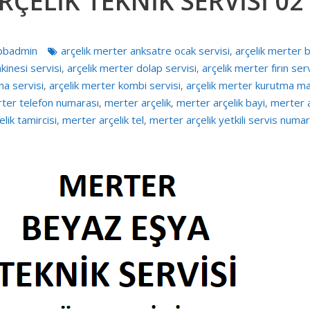
ÇELİK TEKNİK SERVİSİ 02
bbadmin
arçelik merter anksatre ocak servisi
arçelik merter b
,
kinesi servisi
arçelik merter dolap servisi
arçelik merter fırın serv
,
,
ma servisi
arçelik merter kombi servisi
arçelik merter kurutma mak
,
,
rter telefon numarası
merter arçelik
merter arçelik bayi
merter a
,
,
,
lik tamircisi
merter arçelik tel
merter arçelik yetkili servis numar
,
,