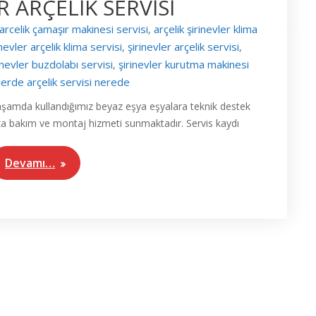
R ARÇELİK SERVİSİ
arcelik çamaşır makinesi servisi
arçelik şirinevler klima
,
inevler arçelik klima servisi
şirinevler arçelik servisi
,
,
inevler buzdolabı servisi
şirinevler kurutma makinesi
,
vlerde arçelik servisi nerede
 yaşamda kullandığımız beyaz eşya eşyalara teknik destek
za bakım ve montaj hizmeti sunmaktadır. Servis kaydı
Devamı…