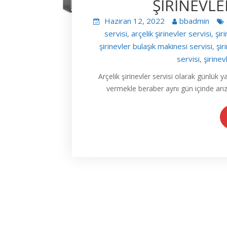
ŞİRİNEVLE
Haziran 12, 2022
bbadmin
servisi
arçelik şirinevler servisi
şir
,
,
şirinevler bulaşık makinesi servisi
şir
,
servisi
şirine
,
Arçelik şirinevler servisi olarak günlük
vermekle beraber aynı gün içinde arı