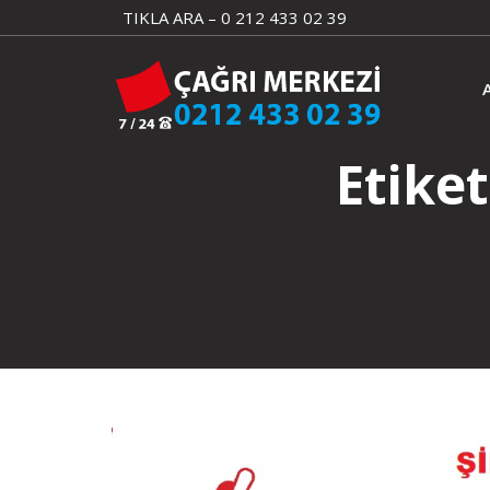
Skip
TIKLA ARA – 0 212 433 02 39
to
content
Etike