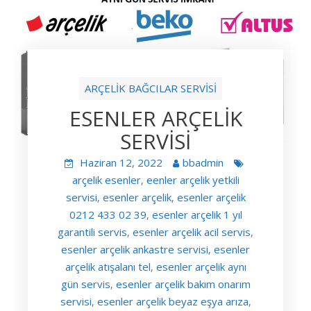
ARÇELİK BAĞCILAR SERVİSİ
ESENLER ARÇELİK
SERVİSİ
Haziran 12, 2022
bbadmin
arçelik esenler
eenler arçelik yetkili
,
servisi
esenler arçelik
esenler arçelik
,
,
0212 433 02 39
esenler arçelik 1 yıl
,
garantili servis
esenler arçelik acil servis
,
,
esenler arçelik ankastre servisi
esenler
,
arçelik atışalanı tel
esenler arçelik aynı
,
gün servis
esenler arçelik bakım onarım
,
servisi
esenler arçelik beyaz eşya arıza
,
,