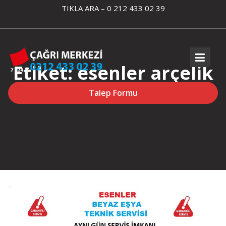
Skip
TIKLA ARA – 0 212 433 02 39
to
content
Etiket:
esenler arçelik
beyaz eşya tamiri
Talep Formu