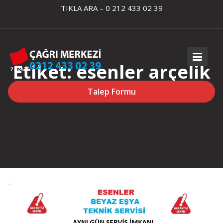
Skip
TIKLA ARA – 0 212 433 02 39
to
content
Etiket:
esenler arçelik
servis telefonu
Talep Formu