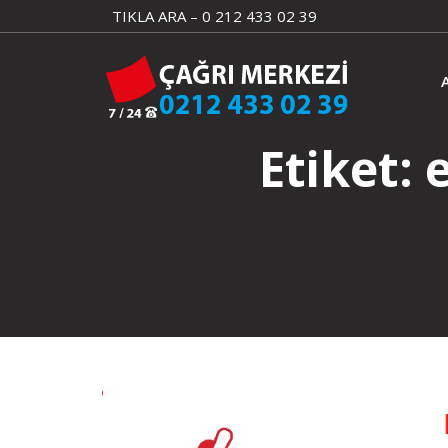
Skip
TIKLA ARA – 0 212 433 02 39
to
content
Etiket: