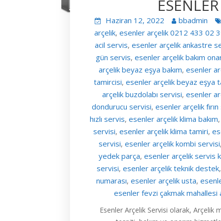
ESENLER 
Haziran 12, 2022
bbadmin
arçelik
esenler arçelik 0212 433 02 
,
acil servis
esenler arçelik ankastre se
,
gün servis
esenler arçelik bakım ona
,
arçelik beyaz eşya bakım
esenler ar
,
tamircisi
esenler arçelik beyaz eşya t
,
arçelik buzdolabı servisi
esenler ar
,
dondurucu servisi
esenler arçelik fırın
,
hızlı servis
esenler arçelik klima bakım
,
servisi
esenler arçelik klima tamiri
es
,
,
servisi
esenler arçelik kombi servisi
,
yedek parça
esenler arçelik servis 
,
servisi
esenler arçelik teknik destek
,
numarası
esenler arçelik usta
esenl
,
,
esenler fevzi çakmak mahallesi a
Esenler Arçelik Servisi olarak, Arçelik